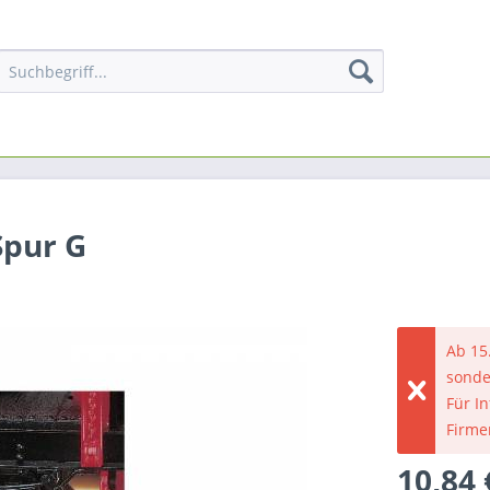
Spur G
Ab 15
sonde
Für I
Firme
10,84 