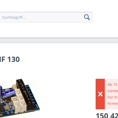
F 130
Ab 15
sonde
Für I
Firme
150,42