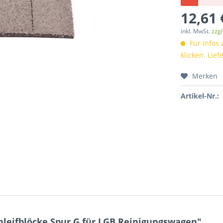
12,61 
inkl. MwSt.
zzg
Für Infos 
klicken. Lief
Merken
Artikel-Nr.:
leifblöcke Spur G für LGB Reinigungswagen"