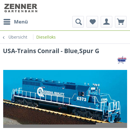
Menü
Übersicht
Dieselloks
USA-Trains Conrail - Blue,Spur G