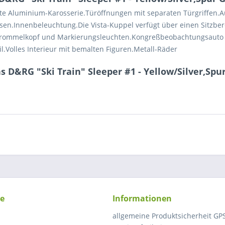
erte Aluminium-Karosserie.Türöffnungen mit separaten Türgriffen.
Eisen.Innenbeleuchtung.Die Vista-Kuppel verfügt über einen Sitzbe
Trommelkopf und Markierungsleuchten.Kongreßbeobachtungsaut
il.Volles Interieur mit bemalten Figuren.Metall-Räder
 D&RG "Ski Train" Sleeper #1 - Yellow/Silver,Spu
ce
Informationen
allgemeine Produktsicherheit GP