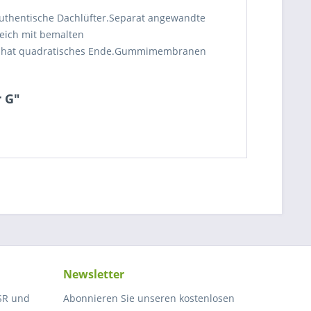
Authentische Dachlüfter.Separat angewandte
reich mit bemalten
o hat quadratisches Ende.Gummimembranen
r G"
Newsletter
SR und
Abonnieren Sie unseren kostenlosen