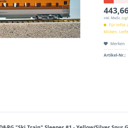
443,66
inkl. MwSt.
zzg
Für Infos 
klicken. Lie
Merken
Artikel-Nr.:
&RG "Ski Train" Sleeper #1 - Yellow/Silver,Spur 