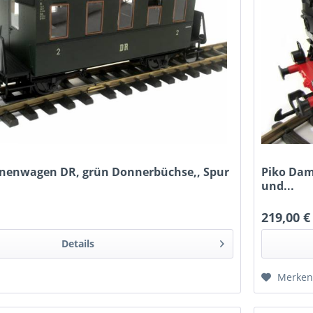
onenwagen DR, grün Donnerbüchse,, Spur
Piko Dam
und...
219,00 €
Details
Merke