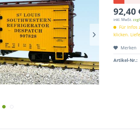
92,40 
inkl. MwSt.
zzg
Für Infos 
klicken. Lie
Merken
Artikel-Nr.: