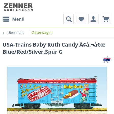
Menü
Übersicht
Güterwagen
USA-Trains Baby Ruth Candy Ã¢â‚¬â€œ
Blue/Red/Silver,Spur G