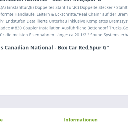
(A) Einstahltür,(B) Doppeltes Stahl-Tür,(C) Doppelte Stecker / St
eformte Handläufe, Leitern & Eckschritte."Real Chain" auf der Bre
 Endstufen.Detaillierte Unterbau inklusive Komplettes Bremssys
Kadee # 830 Coupler Installation.Ausführliche Bettendorf Trucks.
 die meisten Eisenbahnen.Länge: ca.20 1/2 ".Sound Systems erhä
s Canadian National - Box Car Red,Spur G"
ce
Informationen