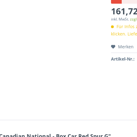
161,72
inkl. MwSt.
zzg
Für Infos 
klicken. Lie
Merken
Artikel-Nr.:
anadian National - Box Car Red,Spur G"