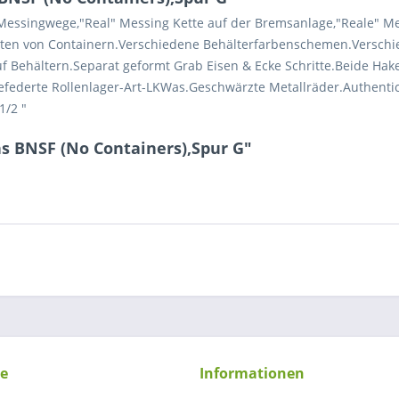
essingwege,"Real" Messing Kette auf der Bremsanlage,"Reale" Me
rten von Containern.Verschiedene Behälterfarbenschemen.Verschiede
uf Behältern.Separat geformt Grab Eisen & Ecke Schritte.Beide H
n gefederte Rollenlager-Art-LKWas.Geschwärzte Metallräder.Authe
1/2 "
s BNSF (No Containers),Spur G"
ce
Informationen