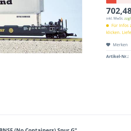
702,48
inkl. MwSt.
zzg
Für Infos 
klicken. Lie
Merken
Artikel-Nr.:
BNSF (No Containers),Spur G"