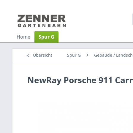
Home
Spur G
Übersicht
Spur G
Gebäude / Landsc​h
NewRay Porsche 911 Carre