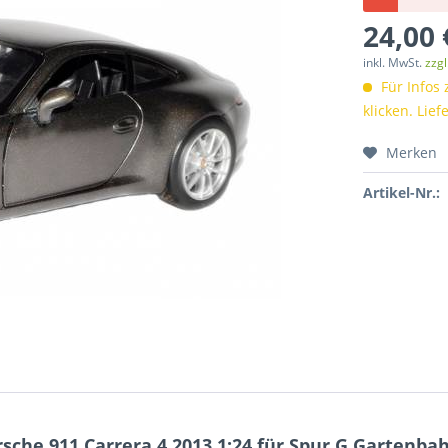
24,00 
inkl. MwSt.
zzg
Für Infos 
klicken. Lief
Merken
Artikel-Nr.:
che 911 Carrera 4 2013 1:24 für Spur G Gartenba