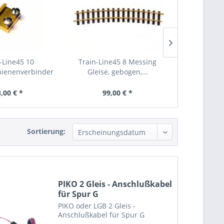
-Line45 10
Train-Line45 8 Messing
Piko 12 Messi
hienenverbinder
Gleise, gebogen,...
gebo
9mm...
,00 € *
99,00 € *
70,
Sortierung:
PIKO 2 Gleis - Anschlußkabel
für Spur G
PIKO oder LGB 2 Gleis -
Anschlußkabel für Spur G