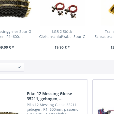
singgleise Spur G
LGB 2 Stück
Train
en, R1=600,...
Gleisanschlußkabel Spur G
Schraubsc
1
69,00 € *
19,90 € *
13
Piko 12 Messing Gleise
35211, gebogen,...
Piko 12 Messing Gleise 35211,
gebogen, R1=600mm, passend
zur Spur G Gartenbahn