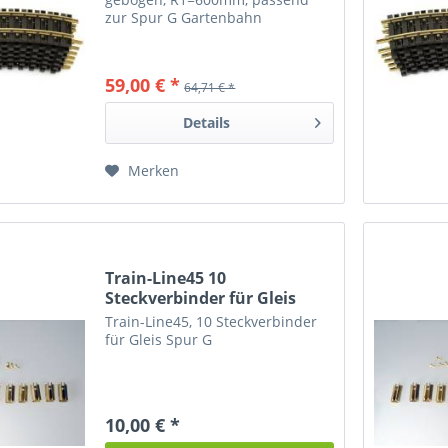
zur Spur G Gartenbahn
59,00 € *
64,71 € *
Details
Merken
Train-Line45 10
Steckverbinder für Gleis
Spur...
Train-Line45, 10 Steckverbinder
für Gleis Spur G
10,00 € *