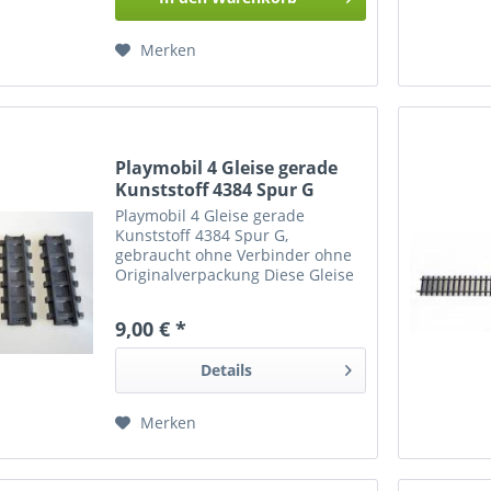
Merken
Playmobil 4 Gleise gerade
Kunststoff 4384 Spur G
Playmobil 4 Gleise gerade
Kunststoff 4384 Spur G,
gebraucht ohne Verbinder ohne
Originalverpackung Diese Gleise
leiten keinen Strom neuwertig
Die Gleise gibt es nicht mehr bei
9,00 € *
Playmobil Für Kinder ab 4 Jahre
Details
Merken