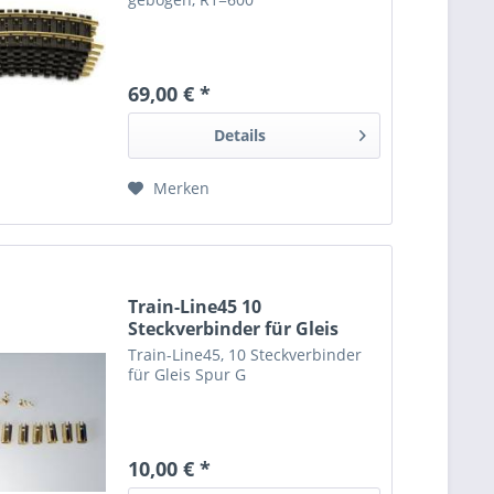
69,00 € *
Details
Merken
Train-Line45 10
Steckverbinder für Gleis
Spur G
Train-Line45, 10 Steckverbinder
für Gleis Spur G
10,00 € *