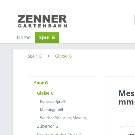
Home
Spur G
Spur G
Gleise G
Spur G
Mess
Gleise G
mm 
Kunststoffprofil
Messingprofil
Weichen/Kreuzung Messing
Zubehör G
Ersatzteile der Spur G