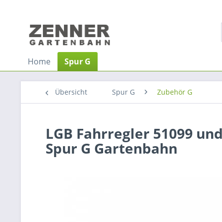
Home
Spur G
Übersicht
Spur G
Zubehör G
LGB Fahrregler 51099 und 
Spur G Gartenbahn