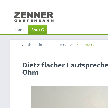
Home
Spur G
Übersicht
Spur G
Zubehör G
Dietz flacher Lautsprech
Ohm