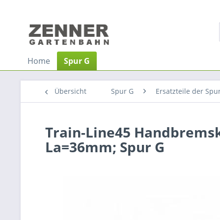
Home
Spur G
Übersicht
Spur G
Ersatzteile der Spu
Train-Line45 Handbrems
La=36mm; Spur G