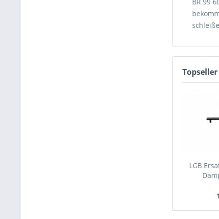
BR 99 60
bekomme
schleiß
Topseller
LGB Ersat
Damp