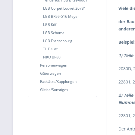
Tenderlok HSB BR99-6001
Viele d
LGB Corpet Louvet 20781
LGB BR99-516 Meyer
der Bau
LGB Köf
anderen
LGB Schöma
LGB Franzenburg
Beispiel
TL Deutz
1) Teil
PIKO BR80
Personenwagen
2080D, 2
Güterwagen
Radsätze/Kupplungen
22801, 2
Gleise/Sonstiges
2) Teile
Numme
22801, 
Der Ant