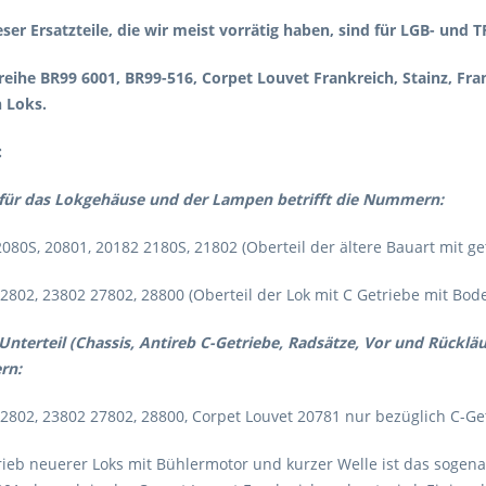
ieser Ersatzteile, die wir meist vorrätig haben, sind für LGB- un
reihe BR99 6001, BR99-516, Corpet Louvet Frankreich, Stainz, Fr
 Loks.
:
e für das Lokgehäuse und der Lampen betrifft die Nummern:
080S, 20801, 20182 2180S, 21802 (Oberteil der ältere Bauart mit g
2802, 23802 27802, 28800 (Oberteil der Lok mit C Getriebe mit Bod
 Unterteil (Chassis, Antireb C-Getriebe, Radsätze, Vor und Rückläuf
rn:
22802, 23802 27802, 28800, Corpet Louvet 20781 nur bezüglich C-Ge
rieb neuerer Loks mit Bühlermotor und kurzer Welle ist das sogena