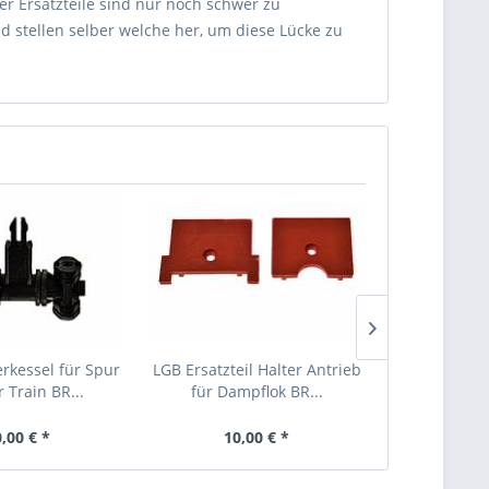
er Ersatzteile sind nur noch schwer zu
d stellen selber welche her, um diese Lücke zu
erkessel für Spur
LGB Ersatzteil Halter Antrieb
Train Ersat
 Train BR...
für Dampflok BR...
Nachläu
,00 € *
10,00 € *
16,