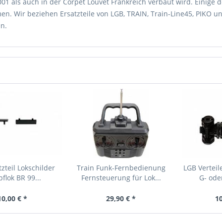
01 als auch in der Corpet Louvet Frankreich verbaut wird. Einige d
n. Wir beziehen Ersatzteile von LGB, TRAIN, Train-Line45, PIKO un
en.
zteil Lokschilder
Train Funk-Fernbedienung
LGB Verteil
flok BR 99...
Fernsteuerung für Lok...
G- oder
10,00 € *
29,90 € *
10