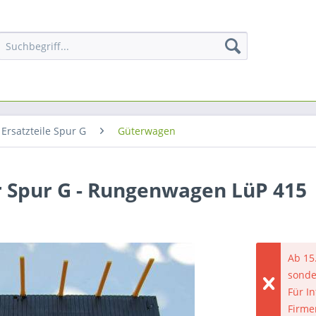
Ersatzteile Spur G
Güterwagen
r Spur G - Rungenwagen LüP 415
Ab 15
sonde
Für I
Firme