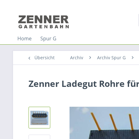
Home
Spur G
Übersicht
Archiv
Archiv Spur G
Zenner Ladegut Rohre fü