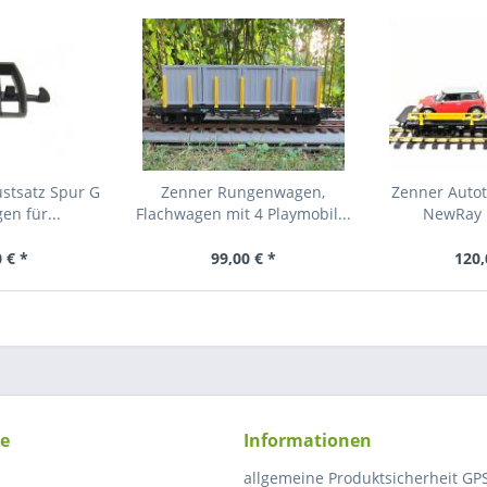
stsatz Spur G
Zenner Rungenwagen,
Zenner Autot
n für...
Flachwagen mit 4 Playmobil...
NewRay m
 € *
99,00 € *
120,
ce
Informationen
allgemeine Produktsicherheit GP